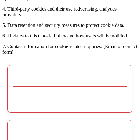
4. Third-party cookies and their use (advertising, analytics
providers).
5. Data retention and security measures to protect cookie data.
6. Updates to this Cookie Policy and how users will be notified.
7. Contact information for cookie-related inquiries: [Email or contact
form].
ランダムな投稿を発見
日本の女優の映画出演におけるキャラクターの成
長と変化
閲覧 by Category